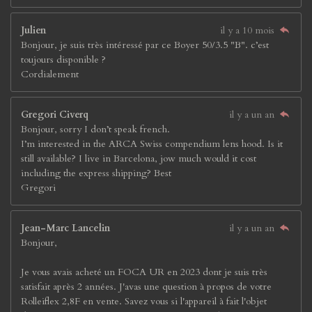
Julien
il y a 10 mois
Bonjour, je suis très intéressé par ce Boyer 50/3.5 "B". c’est
toujours disponible ?
Cordialement
Gregori Civerq
il y a un an
Bonjour, sorry I don’t speak french.
I’m interested in the ARCA Swiss compendium lens hood. Is it
still available? I live in Barcelona, jow much would it cost
including the express shipping? Best
Gregori
Jean-Marc Lancelin
il y a un an
Bonjour,
Je vous avais acheté un FOCA UR en 2023 dont je suis très
satisfait après 2 années. J'avas une question à propos de votre
Rolleiflex 2,8F en vente. Savez vous si l'appareil à fait l'objet