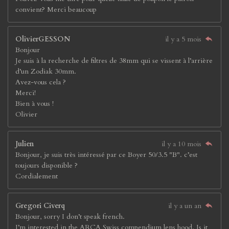
convient? Merci beaucoup
OlivierGESSON
il y a 5 mois
Bonjour
Je suis à la recherche de filtres de 38mm qui se vissent à l’arrière
d’un Zodiak 30mm.
Avez-vous cela ?
Merci!
Bien à vous !
Olivier
Julien
il y a 10 mois
Bonjour, je suis très intéressé par ce Boyer 50/3.5 "B". c’est
toujours disponible ?
Cordialement
Gregori Civerq
il y a un an
Bonjour, sorry I don’t speak french.
I’m interested in the ARCA Swiss compendium lens hood. Is it