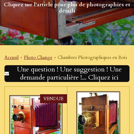
Cliquez sur l'article pour plus de photographies et
détails
Accueil
»
Photo Change
»
Chambres Photographiques en Bois
Une question ! Une suggestion ! Une
demande particulière !... Cliquez ici
VENDUE