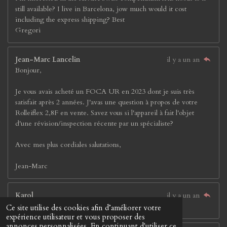
still available? I live in Barcelona, jow much would it cost
including the express shipping? Best
Gregori
Jean-Marc Lancelin
il y a un an
Bonjour,
Je vous avais acheté un FOCA UR en 2023 dont je suis très
satisfait après 2 années. J'avas une question à propos de votre
Rolleiflex 2,8F en vente. Savez vous si l'appareil à fait l'objet
d'une révision/inspection récente par un spécialiste?
Avec mes plus cordiales salutations,
Jean-Marc
Karol
il y a un an
Posielate aj na Slovensko. Za odpoveď ďakujem.
Ce site utilise des cookies afin d’améliorer votre
expérience utilisateur et vous proposer des
annonces personnalisées. En continuant d'utiliser ce