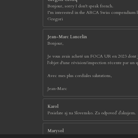
Bonjour, sorry I don’t speak french.
I’m interested in the ARCA Swiss compendium lens 
Gregori
Jean-Marc Lancelin
Bonjour,
Je vous avais acheté un FOCA UR en 2023 dont je su
l'objet d'une révision/inspection récente par un s
Avec mes plus cordiales salutations,
Jean-Marc
Karol
Posielate aj na Slovensko. Za odpoveď ďakujem.
Marysol
Très beau site, avec une grande variété d'articles