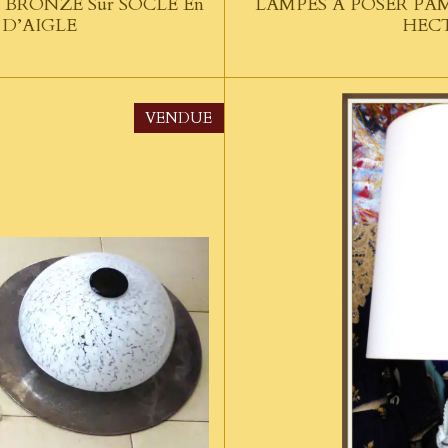
n BRONZE Sur SOCLE En
LAMPES A POSER PA
 D’AIGLE
HEC
VENDUE