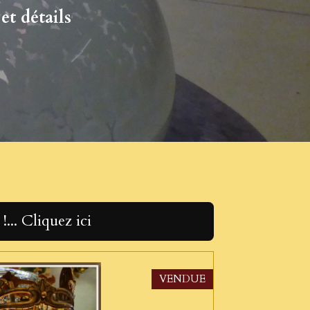
et détails
... Cliquez ici
VENDUE