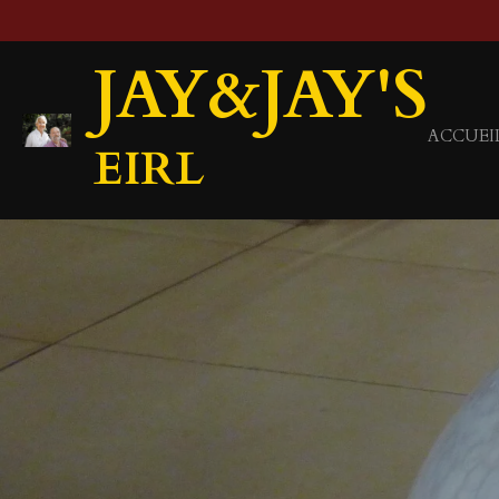
Passer
au
JAY&JAY'S
contenu
principal
ACCUEI
EIRL