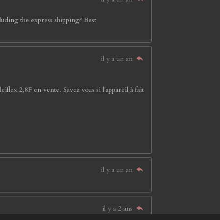
cluding the express shipping? Best
il y a un an
flex 2,8F en vente. Savez vous si l'appareil à fait
il y a un an
il y a 2 ans