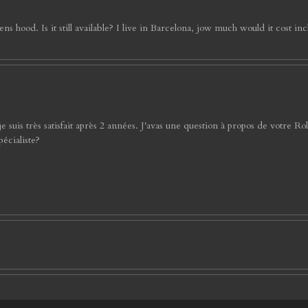
hood. Is it still available? I live in Barcelona, jow much would it cost in
is très satisfait après 2 années. J'avas une question à propos de votre Rollei
pécialiste?
 photo.