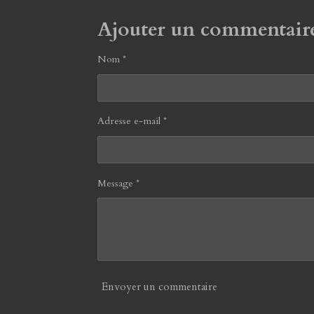
k
a
p
Ajouter un commentair
m
Nom *
Adresse e-mail *
Message *
Envoyer un commentaire