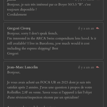
Bonjour, je suis très intéressé par ce Boyer 50/3.5 "B". c’est
toujours disponible ?
Cordialement
Gregori Civerq
il y a un an
Bonjour, sorry I don’t speak french.
I’m interested in the ARCA Swiss compendium lens hood. Is it
still available? I live in Barcelona, jow much would it cost
including the express shipping? Best
Gregori
Jean-Marc Lancelin
il y a un an
Bonjour,
Je vous avais acheté un FOCA UR en 2023 dont je suis très
satisfait après 2 années. J'avas une question à propos de votre
Rolleiflex 2,8F en vente. Savez vous si l'appareil à fait l'objet
d'une révision/inspection récente par un spécialiste?