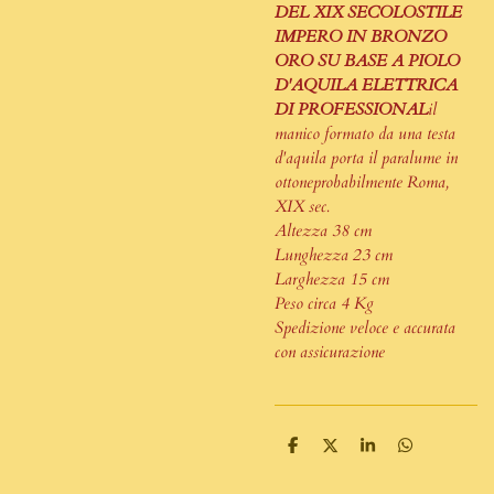
DEL XIX SECOLO
STILE
IMPERO IN BRONZO
ORO SU BASE A PIOLO
D'AQUILA ELETTRICA
DI PROFESSIONAL
il
manico formato da una testa
d'aquila porta il paralume in
ottoneprobabilmente Roma,
XIX sec.
Altezza 38 cm
Lunghezza 23 cm
Larghezza 15 cm
Peso circa 4 Kg
Spedizione veloce e accurata
con assicurazione
P
P
P
P
a
a
a
a
r
r
r
r