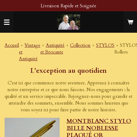
Livraison Rapide et Soignée
Passer
au
contenu
principal
Accueil
»
Vintage
»
Antiquité
»
Collection
»
STYLOS
»
STYLO
et
et Brocante
Rollers
Antiquité
L’exception au quotidien
C'est ici que commence notre aventure. Apprenez à connaître
notre entreprise et ce que nous faisons. Nos engagements : la
qualité et un service impeccable. Rejoignez-nous pour grandir et
atteindre des sommets, ensemble. Nous sommes heureux que
vous soyez ici pour faire partie de notre histoire.
MONTBLANC STYLO
BILLE NOBLESSE
PLAQUÉ OR