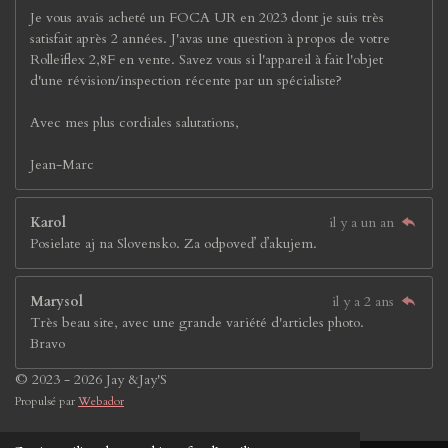
Je vous avais acheté un FOCA UR en 2023 dont je suis très
satisfait après 2 années. J'avas une question à propos de votre
Rolleiflex 2,8F en vente. Savez vous si l'appareil à fait l'objet
d'une révision/inspection récente par un spécialiste?
Avec mes plus cordiales salutations,
Jean-Marc
Karol
il y a un an
Posielate aj na Slovensko. Za odpoveď ďakujem.
Marysol
il y a 2 ans
Très beau site, avec une grande variété d'articles photo.
Bravo
© 2023 - 2026 Jay &Jay'S
Propulsé par
Webador