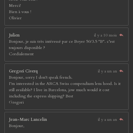
Merci!
Bien à vous !
Olivier
Julien
il y a 10 mois
Bonjour, je suis très intéressé par ce Boyer 50/3.5 "B". c’est
toujours disponible ?
Cordialement
Gregori Civerq
il y a un an
Bonjour, sorry I don’t speak french.
I’m interested in the ARCA Swiss compendium lens hood. Is it
still available? I live in Barcelona, jow much would it cost
including the express shipping? Best
Gregori
Jean-Marc Lancelin
il y a un an
Bonjour,