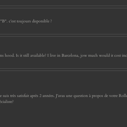
 "B". c’est toujours disponible ?
hood. Is it still available? I live in Barcelona, jow much would it cost inc
s très satisfait après 2 années. J'avas une question à propos de votre Rolleif
cialiste?