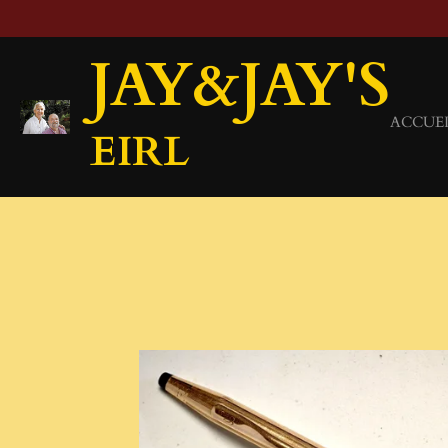
Passer
au
JAY&JAY'S
contenu
principal
ACCUE
EIRL