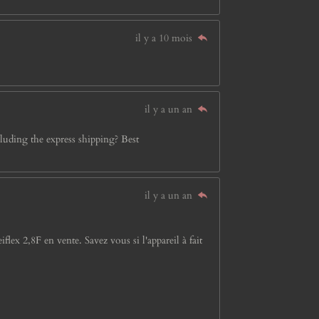
il y a 10 mois
il y a un an
luding the express shipping? Best
il y a un an
lex 2,8F en vente. Savez vous si l'appareil à fait