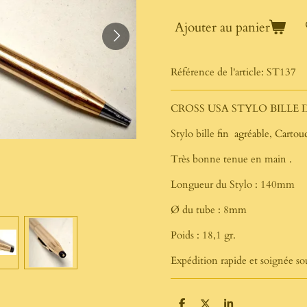
Ajouter au panier
Référence de l'article:
ST137
CROSS USA STYLO BILLE 
Stylo bille fin agréable, Cart
Très bonne tenue en main .
Longueur du Stylo : 140mm
Ø du tube : 8mm
Poids : 18,1 gr.
Expédition rapide et soignée s
P
P
P