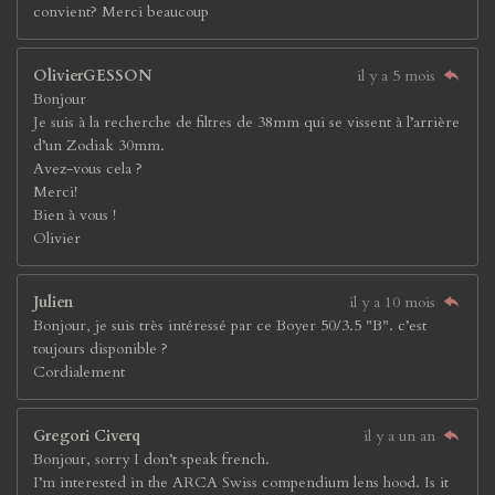
convient? Merci beaucoup
OlivierGESSON
il y a 5 mois
Bonjour
Je suis à la recherche de filtres de 38mm qui se vissent à l’arrière
d’un Zodiak 30mm.
Avez-vous cela ?
Merci!
Bien à vous !
Olivier
Julien
il y a 10 mois
Bonjour, je suis très intéressé par ce Boyer 50/3.5 "B". c’est
toujours disponible ?
Cordialement
Gregori Civerq
il y a un an
Bonjour, sorry I don’t speak french.
I’m interested in the ARCA Swiss compendium lens hood. Is it