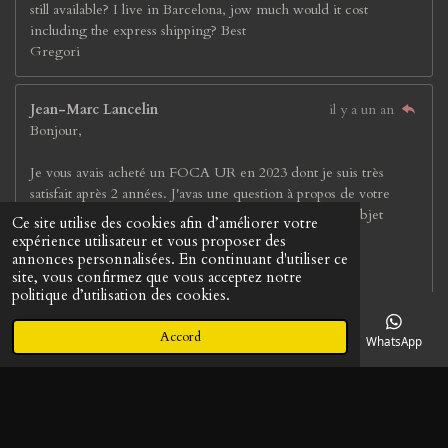
still available? I live in Barcelona, jow much would it cost
including the express shipping? Best
Gregori
Jean-Marc Lancelin
il y a un an
Bonjour,
Je vous avais acheté un FOCA UR en 2023 dont je suis très
satisfait après 2 années. J'avas une question à propos de votre
Rolleiflex 2,8F en vente. Savez vous si l'appareil à fait l'objet
Ce site utilise des cookies afin d’améliorer votre
d'une révision/inspection récente par un spécialiste?
expérience utilisateur et vous proposer des
annonces personnalisées. En continuant d'utiliser ce
site, vous confirmez que vous acceptez notre
Avec mes plus cordiales salutations,
politique d’utilisation des cookies.
Jean-Marc
Accord
E-mail
Téléphone
Carte
LinkedIn
WhatsApp
Karol
il y a un an
Posielate aj na Slovensko. Za odpoveď ďakujem.