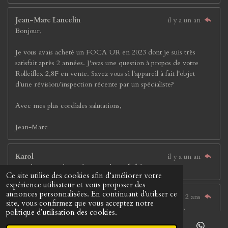
Jean-Marc Lancelin
il y a un an
Bonjour,
Je vous avais acheté un FOCA UR en 2023 dont je suis très
satisfait après 2 années. J'avas une question à propos de votre
Rolleiflex 2,8F en vente. Savez vous si l'appareil à fait l'objet
d'une révision/inspection récente par un spécialiste?
Avec mes plus cordiales salutations,
Jean-Marc
Karol
il y a un an
Posielate aj na Slovensko. Za odpoveď ďakujem.
Ce site utilise des cookies afin d’améliorer votre
expérience utilisateur et vous proposer des
annonces personnalisées. En continuant d'utiliser ce
Marysol
il y a 2 ans
site, vous confirmez que vous acceptez notre
Très beau site, avec une grande variété d'articles photo.
politique d’utilisation des cookies.
Bravo