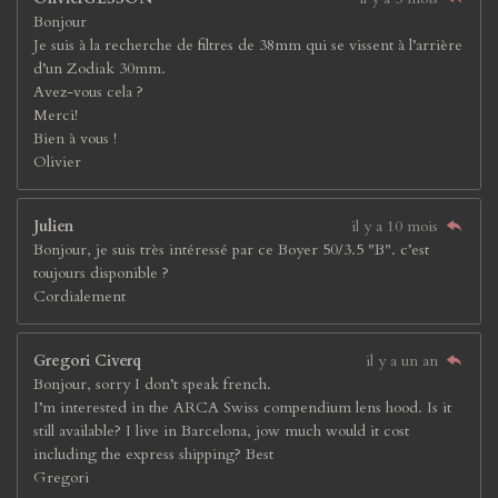
Bonjour
Je suis à la recherche de filtres de 38mm qui se vissent à l’arrière
d’un Zodiak 30mm.
Avez-vous cela ?
Merci!
Bien à vous !
Olivier
Julien
il y a 10 mois
Bonjour, je suis très intéressé par ce Boyer 50/3.5 "B". c’est
toujours disponible ?
Cordialement
Gregori Civerq
il y a un an
Bonjour, sorry I don’t speak french.
I’m interested in the ARCA Swiss compendium lens hood. Is it
still available? I live in Barcelona, jow much would it cost
including the express shipping? Best
Gregori