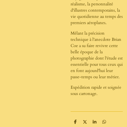
réalisme, la personnalité
d'illustres contemporains, la
vie quotidienne au temps des
premiers aéroplanes.
Mêlant la précision
technique à l'anecdote Brian
Coe a su faire revivre cette
belle époque de la
photographie dont l'étude est
essentielle pour tous ceux qui
en font aujourd'hui leur
passe-temps ou leur métier.
Expédition rapide et soignée
sous cartonage.
P
P
P
P