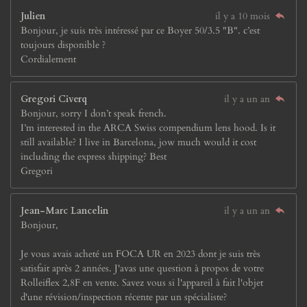
Julien
il y a 10 mois
Bonjour, je suis très intéressé par ce Boyer 50/3.5 "B". c’est
toujours disponible ?
Cordialement
Gregori Civerq
il y a un an
Bonjour, sorry I don’t speak french.
I’m interested in the ARCA Swiss compendium lens hood. Is it
still available? I live in Barcelona, jow much would it cost
including the express shipping? Best
Gregori
Jean-Marc Lancelin
il y a un an
Bonjour,
Je vous avais acheté un FOCA UR en 2023 dont je suis très
satisfait après 2 années. J'avas une question à propos de votre
Rolleiflex 2,8F en vente. Savez vous si l'appareil à fait l'objet
d'une révision/inspection récente par un spécialiste?