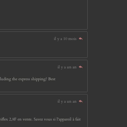
il y a 10 mois
il y a un an
luding the express shipping? Best
il y a un an
lex 2,8F en vente. Savez vous si l'appareil à fait