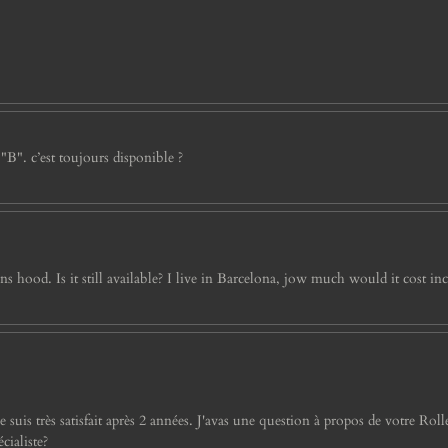
 "B". c’est toujours disponible ?
hood. Is it still available? I live in Barcelona, jow much would it cost inc
s très satisfait après 2 années. J'avas une question à propos de votre Rolleif
cialiste?