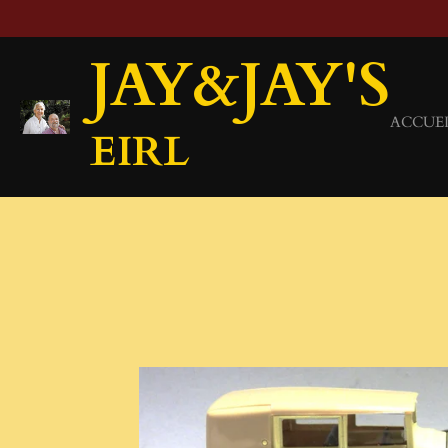
Passer
au
JAY&JAY'S
contenu
principal
ACCUE
EIRL