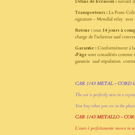
Délais de livraison :
suivant d
Transporteurs :
La Poste Colis
signature - Mondial relay avec 
Retour :
sous
14 jours à comp
charge de l'acheteur sauf conve
Garantie :
Conformément à la 
d'âge
sont considérés comme ét
garantie sauf stipulation contrai
CAR 1/43 METAL - CORD L
The car is perfectly new in a crysta
You buy what you see in the phot
CAR 1/43 METALLO - COR
L'auto è perfettamente nuova in una