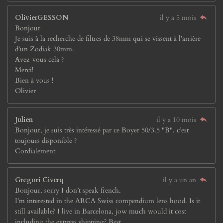
OlivierGESSON
il y a 5 mois
Bonjour
Je suis à la recherche de filtres de 38mm qui se vissent à l’arrière
d’un Zodiak 30mm.
Avez-vous cela ?
Merci!
Bien à vous !
Olivier
Julien
il y a 10 mois
Bonjour, je suis très intéressé par ce Boyer 50/3.5 "B". c’est
toujours disponible ?
Cordialement
Gregori Civerq
il y a un an
Bonjour, sorry I don’t speak french.
I’m interested in the ARCA Swiss compendium lens hood. Is it
still available? I live in Barcelona, jow much would it cost
including the express shipping? Best