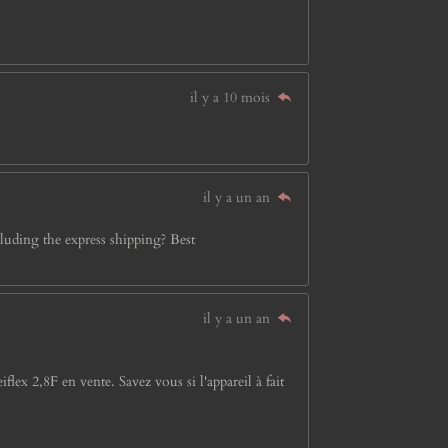
il y a 10 mois
il y a un an
luding the express shipping? Best
il y a un an
lex 2,8F en vente. Savez vous si l'appareil à fait