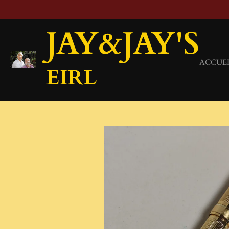
Passer
au
JAY&JAY'S
contenu
principal
ACCUE
EIRL