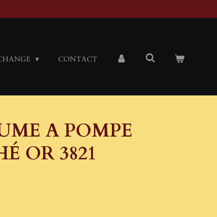
CHANGE
CONTACT
LUME A POMPE
É OR 3821