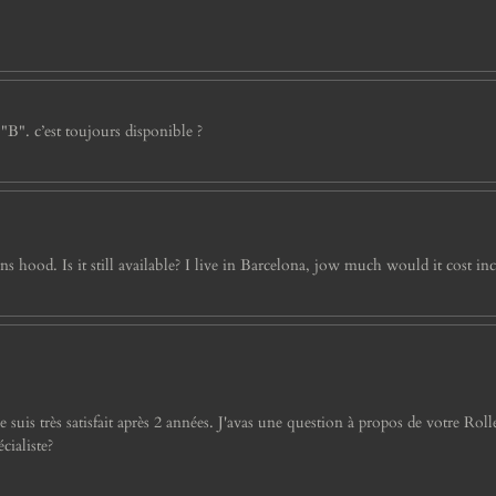
 "B". c’est toujours disponible ?
hood. Is it still available? I live in Barcelona, jow much would it cost inc
s très satisfait après 2 années. J'avas une question à propos de votre Rolleif
cialiste?