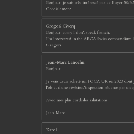
Bonjour, je suis très intéressé par ce Boyer 50/3.5
Cordialement
Gregori Civerq
Bonjour, sorry I don’t speak french.
I’m interested in the ARCA Swiss compendium lens 
Gregori
Jean-Marc Lancelin
Bonjour,
Je vous avais acheté un FOCA UR en 2023 dont je su
l'objet d'une révision/inspection récente par un s
Avec mes plus cordiales salutations,
Jean-Marc
Karol