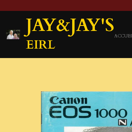
Passer
au
JAY&JAY'S
contenu
principal
ACCUEI
EIRL