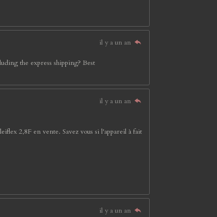
il y a un an
cluding the express shipping? Best
il y a un an
flex 2,8F en vente. Savez vous si l'appareil à fait
il y a un an