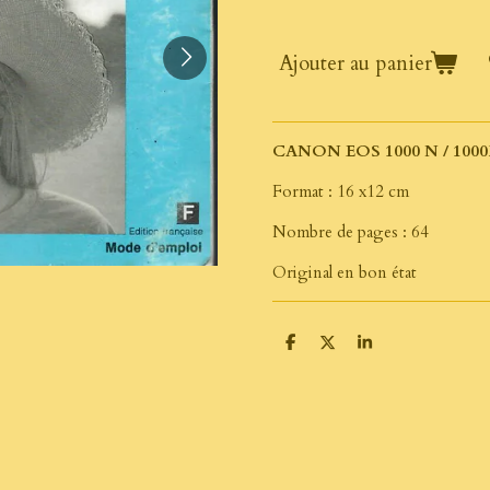
Ajouter au panier
CANON EOS 1000 N / 10
Format : 16 x12 cm
Nombre de pages : 64
Original en bon état
P
P
P
a
a
a
r
r
r
t
t
t
a
a
a
g
g
g
e
e
e
r
r
r