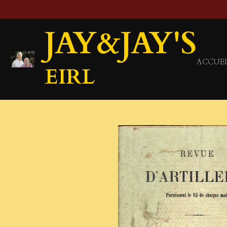
Passer
au
JAY&JAY'S
contenu
principal
ACCUEI
EIRL