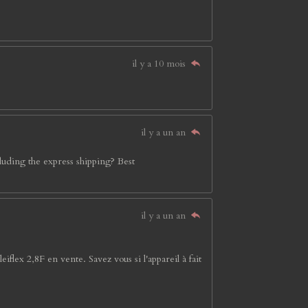
il y a 10 mois
il y a un an
cluding the express shipping? Best
il y a un an
flex 2,8F en vente. Savez vous si l'appareil à fait