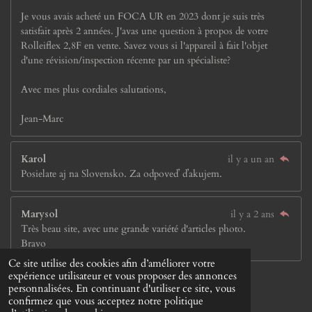
Je vous avais acheté un FOCA UR en 2023 dont je suis très
satisfait après 2 années. J'avas une question à propos de votre
Rolleiflex 2,8F en vente. Savez vous si l'appareil à fait l'objet
d'une révision/inspection récente par un spécialiste?
Avec mes plus cordiales salutations,
Jean-Marc
Karol
il y a un an
Posielate aj na Slovensko. Za odpoveď ďakujem.
Marysol
il y a 2 ans
Très beau site, avec une grande variété d'articles photo.
Bravo
Ce site utilise des cookies afin d’améliorer votre
© 2023 - 2026 Jay &Jay'S
expérience utilisateur et vous proposer des annonces
Propulsé par
Webador
personnalisées. En continuant d'utiliser ce site, vous
confirmez que vous acceptez notre politique