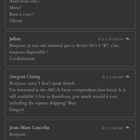
Avez-vous cela ?
Merci!
Bien à vous !
Olivier
Julien
il y a 10 mois
Bonjour, je suis très intéressé par ce Boyer 50/3.5 "B". c’est
toujours disponible ?
Cordialement
Gregori Civerq
il y a un an
Bonjour, sorry I don’t speak french.
I’m interested in the ARCA Swiss compendium lens hood. Is it
still available? I live in Barcelona, jow much would it cost
including the express shipping? Best
Gregori
Jean-Marc Lancelin
il y a un an
Bonjour,