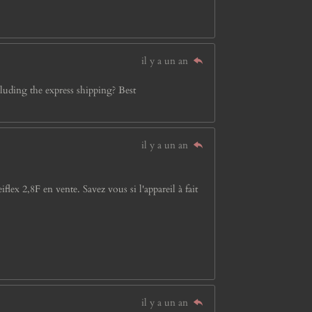
il y a un an
luding the express shipping? Best
il y a un an
lex 2,8F en vente. Savez vous si l'appareil à fait
il y a un an