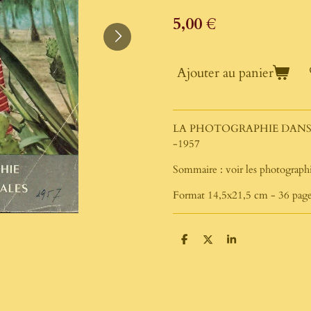
5,00 €
Ajouter au panier
LA PHOTOGRAPHIE DANS 
-1957
Sommaire : voir les photograph
Format 14,5x21,5 cm - 36 pages
P
P
P
a
a
a
r
r
r
t
t
t
a
a
a
g
g
g
e
e
e