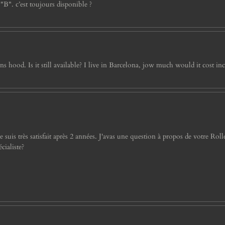
 "B". c’est toujours disponible ?
hood. Is it still available? I live in Barcelona, jow much would it cost inc
s très satisfait après 2 années. J'avas une question à propos de votre Rolleif
cialiste?