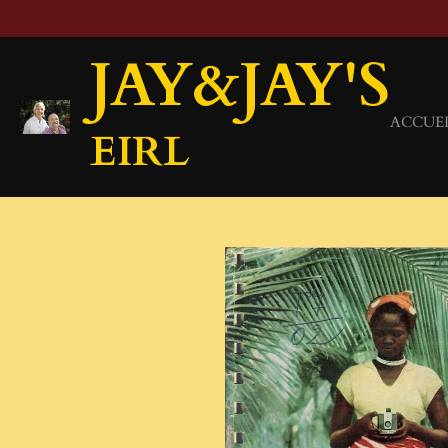
Passer
au
JAY&JAY'S
contenu
principal
ACCUE
EIRL