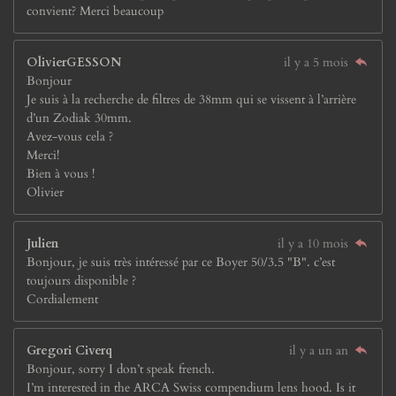
convient? Merci beaucoup
OlivierGESSON
il y a 5 mois
Bonjour
Je suis à la recherche de filtres de 38mm qui se vissent à l’arrière
d’un Zodiak 30mm.
Avez-vous cela ?
Merci!
Bien à vous !
Olivier
Julien
il y a 10 mois
Bonjour, je suis très intéressé par ce Boyer 50/3.5 "B". c’est
toujours disponible ?
Cordialement
Gregori Civerq
il y a un an
Bonjour, sorry I don’t speak french.
I’m interested in the ARCA Swiss compendium lens hood. Is it