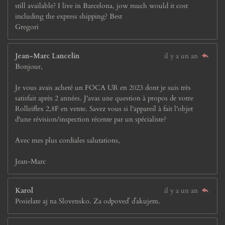
still available? I live in Barcelona, jow much would it cost
including the express shipping? Best
Gregori
Jean-Marc Lancelin
il y a un an
Bonjour,
Je vous avais acheté un FOCA UR en 2023 dont je suis très
satisfait après 2 années. J'avas une question à propos de votre
Rolleiflex 2,8F en vente. Savez vous si l'appareil à fait l'objet
d'une révision/inspection récente par un spécialiste?
Avec mes plus cordiales salutations,
Jean-Marc
Karol
il y a un an
Posielate aj na Slovensko. Za odpoveď ďakujem.