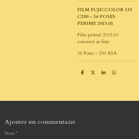
FILM FUJICCOLOR 135
C200 - 36 POSES
PERIME 2015.01
Film périmé 2015.01
conservé au frais
36 Poses - 200 ASA
P
P
P
P
a
a
a
a
r
r
r
r
t
t
t
t
a
a
a
a
g
g
g
g
e
e
e
e
r
r
r
r
Ajouter un commentaire
Nom *