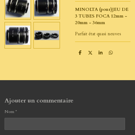
MINOLTA (pour)JEU DE
3 TUBES FOCA 12mm -
20mm - 36mm
Parfait état quasi neuves
P
P
P
P
a
a
a
a
r
r
r
r
t
t
t
t
a
a
a
a
g
g
g
g
e
e
e
e
r
r
r
r
Ajouter un commentaire
Nom *