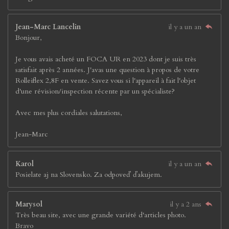
Jean-Marc Lancelin
il y a un an
Bonjour,
Je vous avais acheté un FOCA UR en 2023 dont je suis très
satisfait après 2 années. J'avas une question à propos de votre
Rolleiflex 2,8F en vente. Savez vous si l'appareil à fait l'objet
d'une révision/inspection récente par un spécialiste?
Avec mes plus cordiales salutations,
Jean-Marc
Karol
il y a un an
Posielate aj na Slovensko. Za odpoveď ďakujem.
Marysol
il y a 2 ans
Très beau site, avec une grande variété d'articles photo.
Bravo