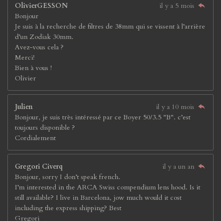
OlivierGESSON
il y a 5 mois
Bonjour
Je suis à la recherche de filtres de 38mm qui se vissent à l’arrière
d’un Zodiak 30mm.
Avez-vous cela ?
Merci!
Bien à vous !
Olivier
Julien
il y a 10 mois
Bonjour, je suis très intéressé par ce Boyer 50/3.5 "B". c’est
toujours disponible ?
Cordialement
Gregori Civerq
il y a un an
Bonjour, sorry I don’t speak french.
I’m interested in the ARCA Swiss compendium lens hood. Is it
still available? I live in Barcelona, jow much would it cost
including the express shipping? Best
Gregori