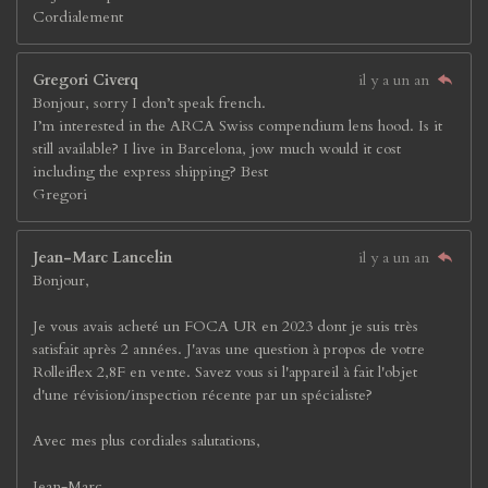
Cordialement
Gregori Civerq
il y a un an
Bonjour, sorry I don’t speak french.
I’m interested in the ARCA Swiss compendium lens hood. Is it
still available? I live in Barcelona, jow much would it cost
including the express shipping? Best
Gregori
Jean-Marc Lancelin
il y a un an
Bonjour,
Je vous avais acheté un FOCA UR en 2023 dont je suis très
satisfait après 2 années. J'avas une question à propos de votre
Rolleiflex 2,8F en vente. Savez vous si l'appareil à fait l'objet
d'une révision/inspection récente par un spécialiste?
Avec mes plus cordiales salutations,
Jean-Marc