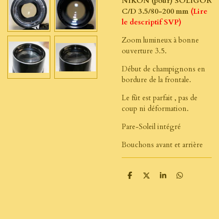
NIKON (pour) SOLIGOR
C/D 3.5/80-200 mm
(Lire
le descriptif SVP)
Zoom lumineux à bonne
ouverture 3.5.
Début de champignons en
bordure de la frontale.
Le fût est parfait , pas de
coup ni déformation.
Pare-Soleil intégré
Bouchons avant et arrière
P
P
P
P
a
a
a
a
r
r
r
r
t
t
t
t
a
a
a
a
g
g
g
g