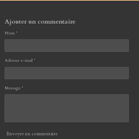
e
e
e
e
r
r
r
r
Ajouter un commentaire
Nom *
Adresse e-mail *
Message *
Envoyer un commentaire