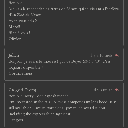
Bonjour
Je suis à la recherche de filtres de 38mm qui se vissent à l’arrière
d’un Zodiak 30mm.
Avez-vous cela ?
Merci!
Bien à vous !
Olivier
Julien
il y a 10 mois
Bonjour, je suis très intéressé par ce Boyer 50/3.5 "B". c’est
toujours disponible ?
Cordialement
Gregori Civerq
il y a un an
Bonjour, sorry I don’t speak french.
I’m interested in the ARCA Swiss compendium lens hood. Is it
still available? I live in Barcelona, jow much would it cost
including the express shipping? Best
Gregori