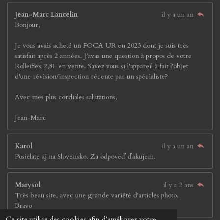
Jean-Marc Lancelin
il y a un an
Bonjour,
Je vous avais acheté un FOCA UR en 2023 dont je suis très
satisfait après 2 années. J'avas une question à propos de votre
Rolleiflex 2,8F en vente. Savez vous si l'appareil à fait l'objet
d'une révision/inspection récente par un spécialiste?
Avec mes plus cordiales salutations,
Jean-Marc
Karol
il y a un an
Posielate aj na Slovensko. Za odpoveď ďakujem.
Marysol
il y a 2 ans
Très beau site, avec une grande variété d'articles photo.
Bravo
Ce site utilise des cookies afin d’améliorer votre