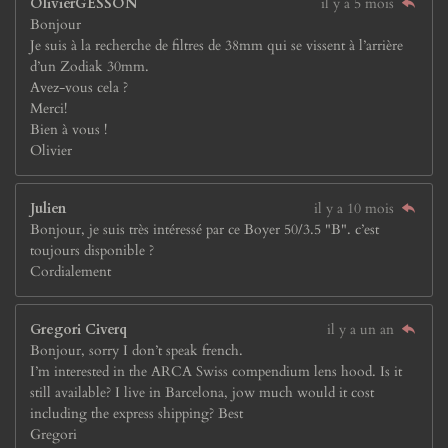
OlivierGESSON
il y a 5 mois
Bonjour
Je suis à la recherche de filtres de 38mm qui se vissent à l’arrière
d’un Zodiak 30mm.
Avez-vous cela ?
Merci!
Bien à vous !
Olivier
Julien
il y a 10 mois
Bonjour, je suis très intéressé par ce Boyer 50/3.5 "B". c’est
toujours disponible ?
Cordialement
Gregori Civerq
il y a un an
Bonjour, sorry I don’t speak french.
I’m interested in the ARCA Swiss compendium lens hood. Is it
still available? I live in Barcelona, jow much would it cost
including the express shipping? Best
Gregori