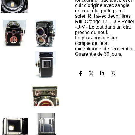
cuir d'origine avec sangle
de cou, étui porte pare-
soleil RIII avec deux filtres
RIII: Orange 1,5...-3 + Rollei
-U-V - Le tout dans un état
proche du neuf.
Le prix annoncé tien
compte de l'état
exceptionnel de l'ensemble.
Guarantie de 30 jours.
P
P
P
P
a
a
a
a
r
r
r
r
t
t
t
t
a
a
a
a
g
g
g
g
e
e
e
e
r
r
r
r