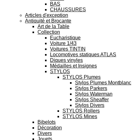
BAS
CHAUSSURES
Articles d'exception
Antiquité et Brocante
Art de la Table
Collection
Eucharistique
Voiture 1/43
Voitures TINTIN
Locomotives statiques ATLAS
Diques vinyles
Médailles et Insignes
STYLOS
STYLOS Plumes
Stylos Plumes Montblanc
Stylos Parkers
Stylos Waterman
Stylos Sheaffer
Stylos Divers
STYLOS Rollers
STYLOS Mines
Bibelots
Décoration
Divers
Jouets