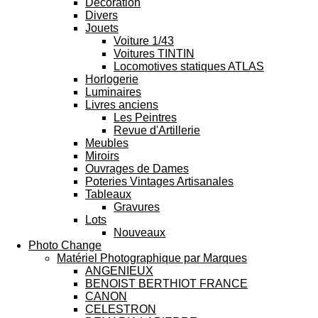
Décoration
Divers
Jouets
Voiture 1/43
Voitures TINTIN
Locomotives statiques ATLAS
Horlogerie
Luminaires
Livres anciens
Les Peintres
Revue d'Artillerie
Meubles
Miroirs
Ouvrages de Dames
Poteries Vintages Artisanales
Tableaux
Gravures
Lots
Nouveaux
Photo Change
Matériel Photographique par Marques
ANGENIEUX
BENOIST BERTHIOT FRANCE
CANON
CELESTRON