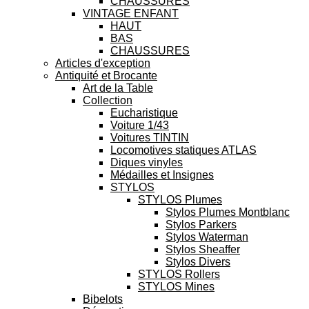
CHAUSSURES
VINTAGE ENFANT
HAUT
BAS
CHAUSSURES
Articles d'exception
Antiquité et Brocante
Art de la Table
Collection
Eucharistique
Voiture 1/43
Voitures TINTIN
Locomotives statiques ATLAS
Diques vinyles
Médailles et Insignes
STYLOS
STYLOS Plumes
Stylos Plumes Montblanc
Stylos Parkers
Stylos Waterman
Stylos Sheaffer
Stylos Divers
STYLOS Rollers
STYLOS Mines
Bibelots