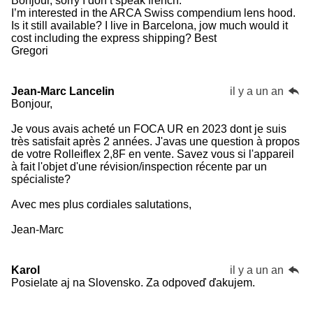
Bonjour, sorry I don’t speak french.
I’m interested in the ARCA Swiss compendium lens hood.
Is it still available? I live in Barcelona, jow much would it
cost including the express shipping? Best
Gregori
Jean-Marc Lancelin
il y a un an
Bonjour,
Je vous avais acheté un FOCA UR en 2023 dont je suis
très satisfait après 2 années. J'avas une question à propos
de votre Rolleiflex 2,8F en vente. Savez vous si l'appareil
à fait l'objet d'une révision/inspection récente par un
spécialiste?
Avec mes plus cordiales salutations,
Jean-Marc
Karol
il y a un an
Posielate aj na Slovensko. Za odpoveď ďakujem.