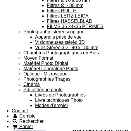
Filtres Ø 70 à 80 mm
Filtres Ø > 80 mm
Filtres ROLLEI
Filtres LEITZ LEICA
Filtres HASSELBLAD
FILMS 35 24x36 PERIMÉS
Photographie stéréoscopique
Appareils prise de vue
Visionneuses stéréo 3D
Vues Stéréo 3D - 90 x 180 mm
Chambres Photographiques en Bois
Moyen Format
Matériel Photo Digital
Matériel Laboratoire Photo
Optique - Microscope
Photographies Tirages
Cinéma
Bibliothèque photo
Livres de Photographies
Livre techniques Photo
Modes d'emploi
Contact
Compte
Rechercher
Panier