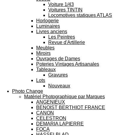
Voiture 1/43
Voitures TINTIN
Locomotives statiques ATLAS
Horlogerie
Luminaires
Livres anciens
Les Peintres
Revue d'Artillerie
Meubles
Miroirs
Ouvrages de Dames
Poteries Vintages Artisanales
Tableaux
Gravures
Lots
Nouveaux
Photo Change
Matériel Photographique par Marques
ANGENIEUX
BENOIST BERTHIOT FRANCE
CANON
CELESTRON
DEMARIA LAPIERRE
FOCA
HASSELBLAD