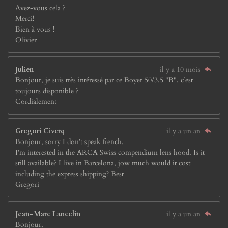
Avez-vous cela ?
Merci!
Bien à vous !
Olivier
Julien
il y a 10 mois
Bonjour, je suis très intéressé par ce Boyer 50/3.5 "B". c’est
toujours disponible ?
Cordialement
Gregori Civerq
il y a un an
Bonjour, sorry I don’t speak french.
I’m interested in the ARCA Swiss compendium lens hood. Is it
still available? I live in Barcelona, jow much would it cost
including the express shipping? Best
Gregori
Jean-Marc Lancelin
il y a un an
Bonjour,