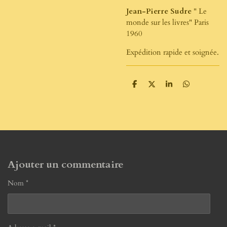
Jean-Pierre Sudre
" Le
monde sur les livres" Paris
1960
Expédition rapide et soignée.
P
P
P
P
a
a
a
a
r
r
r
r
t
t
t
t
a
a
a
a
g
g
g
g
e
e
e
e
r
r
r
r
Ajouter un commentaire
Nom *