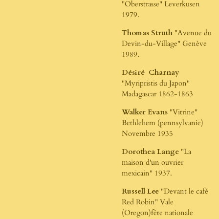
"Oberstrasse" Leverkusen
1979.
Thomas Struth
"Avenue du
Devin-du-Village" Genève
1989.
Désiré Charnay
"Myripristis du Japon"
Madagascar 1862-1863
Walker Evans
"Vitrine"
Bethlehem (pennsylvanie)
Novembre 1935
Dorothea Lange
"La
maison d'un ouvrier
mexicain" 1937.
Russell Lee
"Devant le café
Red Robin" Vale
(Oregon)fête nationale