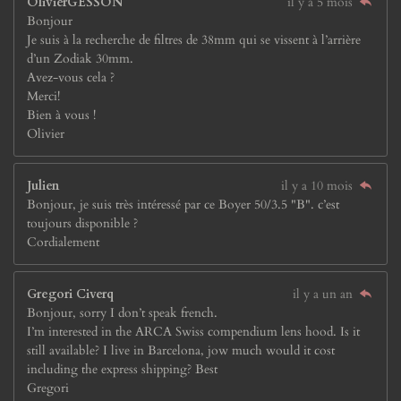
OlivierGESSON
il y a 5 mois
Bonjour
Je suis à la recherche de filtres de 38mm qui se vissent à l’arrière
d’un Zodiak 30mm.
Avez-vous cela ?
Merci!
Bien à vous !
Olivier
Julien
il y a 10 mois
Bonjour, je suis très intéressé par ce Boyer 50/3.5 "B". c’est
toujours disponible ?
Cordialement
Gregori Civerq
il y a un an
Bonjour, sorry I don’t speak french.
I’m interested in the ARCA Swiss compendium lens hood. Is it
still available? I live in Barcelona, jow much would it cost
including the express shipping? Best
Gregori