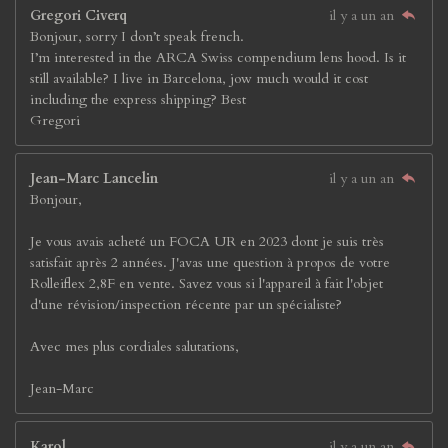
Gregori Civerq
il y a un an
Bonjour, sorry I don’t speak french.
I’m interested in the ARCA Swiss compendium lens hood. Is it
still available? I live in Barcelona, jow much would it cost
including the express shipping? Best
Gregori
Jean-Marc Lancelin
il y a un an
Bonjour,
Je vous avais acheté un FOCA UR en 2023 dont je suis très
satisfait après 2 années. J'avas une question à propos de votre
Rolleiflex 2,8F en vente. Savez vous si l'appareil à fait l'objet
d'une révision/inspection récente par un spécialiste?
Avec mes plus cordiales salutations,
Jean-Marc
Karol
il y a un an