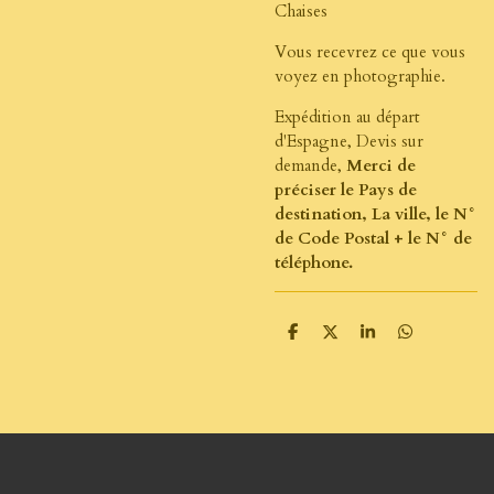
Chaises
Vous recevrez ce que vous
voyez en photographie.
Expédition au départ
d'Espagne, Devis sur
demande,
Merci de
préciser le Pays de
destination, La ville, le N°
de Code Postal + le N° de
téléphone.
P
P
P
P
a
a
a
a
r
r
r
r
t
t
t
t
a
a
a
a
g
g
g
g
e
e
e
e
r
r
r
r