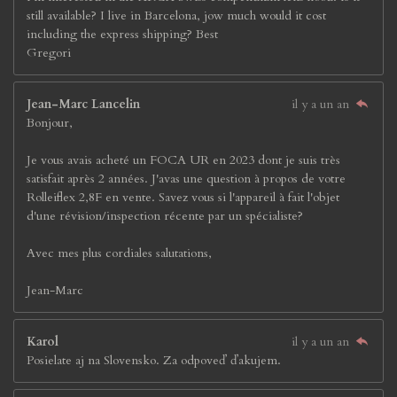
still available? I live in Barcelona, jow much would it cost
including the express shipping? Best
Gregori
Jean-Marc Lancelin
il y a un an
Bonjour,
Je vous avais acheté un FOCA UR en 2023 dont je suis très
satisfait après 2 années. J'avas une question à propos de votre
Rolleiflex 2,8F en vente. Savez vous si l'appareil à fait l'objet
d'une révision/inspection récente par un spécialiste?
Avec mes plus cordiales salutations,
Jean-Marc
Karol
il y a un an
Posielate aj na Slovensko. Za odpoveď ďakujem.