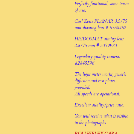
Perfectly functional, some traces
of use.
Carl Zeiss PLANAR 3.5/75
mm shooting lens # 5368452
HEIDOSMAT aiming lens
2.8/75 mm # 5379983
Legendary quality camera.
#2845596
The light meter works, generic
diffusion and rest plates
provided.
All speeds are operational.
Excellent quality/price ratio.
You will receive what is visible
in the photographs
ROLLEIFLEX CARA