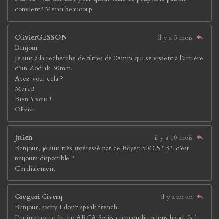
convient? Merci beaucoup
OlivierGESSON
il y a 5 mois
Bonjour
Je suis à la recherche de filtres de 38mm qui se vissent à l’arrière
d’un Zodiak 30mm.
Avez-vous cela ?
Merci!
Bien à vous !
Olivier
Julien
il y a 10 mois
Bonjour, je suis très intéressé par ce Boyer 50/3.5 "B". c’est
toujours disponible ?
Cordialement
Gregori Civerq
il y a un an
Bonjour, sorry I don’t speak french.
I’m interested in the ARCA Swiss compendium lens hood. Is it