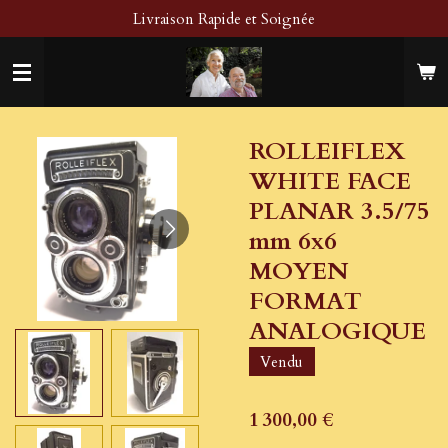
Livraison Rapide et Soignée
Passer
au
contenu
principal
ROLLEIFLEX
WHITE FACE
PLANAR 3.5/75
mm 6x6
MOYEN
FORMAT
ANALOGIQUE
Vendu
1 300,00 €