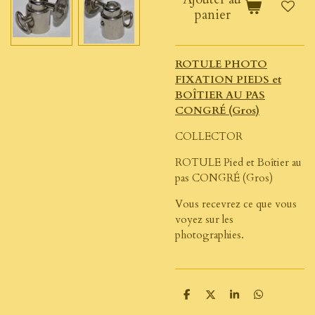
panier
ROTULE PHOTO
FIXATION PIEDS et
BOÎTIER AU PAS
CONGRÉ (Gros)
COLLECTOR
ROTULE Pied et Boîtier au
pas CONGRÉ (Gros)
Vous recevrez ce que vous
voyez sur les
photographies.
P
P
P
P
a
a
a
a