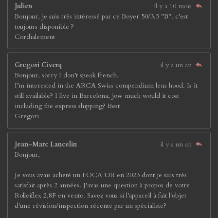
Julien
il y a 10 mois
Bonjour, je suis très intéressé par ce Boyer 50/3.5 "B". c’est
toujours disponible ?
Cordialement
Gregori Civerq
il y a un an
Bonjour, sorry I don’t speak french.
I’m interested in the ARCA Swiss compendium lens hood. Is it
still available? I live in Barcelona, jow much would it cost
including the express shipping? Best
Gregori
Jean-Marc Lancelin
il y a un an
Bonjour,
Je vous avais acheté un FOCA UR en 2023 dont je suis très
satisfait après 2 années. J'avas une question à propos de votre
Rolleiflex 2,8F en vente. Savez vous si l'appareil à fait l'objet
d'une révision/inspection récente par un spécialiste?