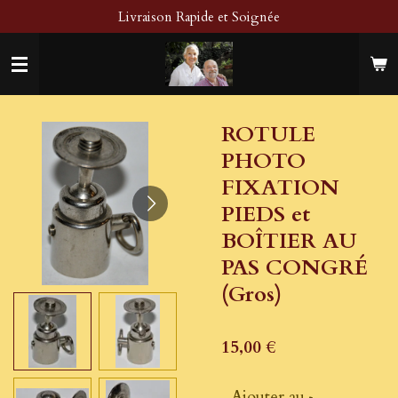
Livraison Rapide et Soignée
Passer
au
contenu
principal
ROTULE
PHOTO
FIXATION
PIEDS et
BOÎTIER AU
PAS CONGRÉ
(Gros)
15,00 €
Ajouter au