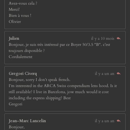
Avez-vous cela ?
Merci!
Bien à vous !
Olivier
Julien
il y a 10 mois
Bonjour, je suis très intéressé par ce Boyer 50/3.5 "B". c’est
toujours disponible ?
Cordialement
Gregori Civerq
il y a un an
Bonjour, sorry I don’t speak french.
I’m interested in the ARCA Swiss compendium lens hood. Is it
still available? I live in Barcelona, jow much would it cost
including the express shipping? Best
Gregori
Jean-Marc Lancelin
il y a un an
Bonjour,