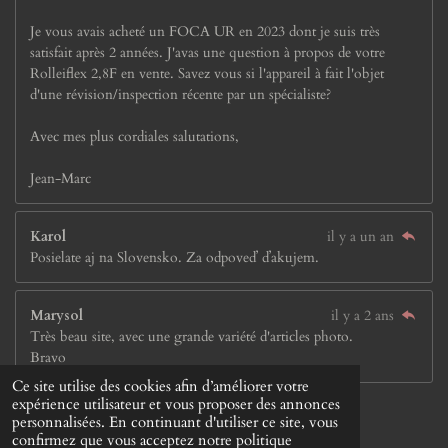
Je vous avais acheté un FOCA UR en 2023 dont je suis très
satisfait après 2 années. J'avas une question à propos de votre
Rolleiflex 2,8F en vente. Savez vous si l'appareil à fait l'objet
d'une révision/inspection récente par un spécialiste?
Avec mes plus cordiales salutations,
Jean-Marc
Karol
il y a un an
Posielate aj na Slovensko. Za odpoveď ďakujem.
Marysol
il y a 2 ans
Très beau site, avec une grande variété d'articles photo.
Bravo
Ce site utilise des cookies afin d’améliorer votre
© 2023 - 2026 Jay &Jay'S
expérience utilisateur et vous proposer des annonces
Propulsé par
Webador
personnalisées. En continuant d'utiliser ce site, vous
confirmez que vous acceptez notre politique