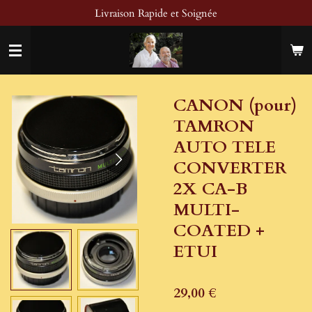
Livraison Rapide et Soignée
Passer
au
contenu
principal
CANON (pour)
TAMRON
AUTO TELE
CONVERTER
2X CA-B
MULTI-
COATED +
ETUI
29,00 €