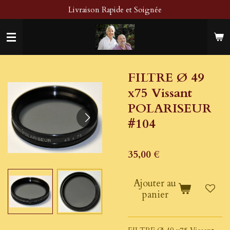
Livraison Rapide et Soignée
Passer
au
contenu
principal
FILTRE Ø 49
x75 Vissant
POLARISEUR
#104
35,00 €
Ajouter au
panier