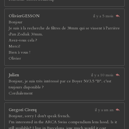
OlivierGESSON
il y a 5 mois
Bonjour
Je suis à la recherche de filtres de 38mm qui se vissent à l’arrière
d’un Zodiak 30mm.
Avez-vous cela ?
Merci!
Bien à vous !
Olivier
Julien
il y a 10 mois
Bonjour, je suis très intéressé par ce Boyer 50/3.5 "B". c’est
toujours disponible ?
Cordialement
Gregori Civerq
il y a un an
Bonjour, sorry I don’t speak french.
I’m interested in the ARCA Swiss compendium lens hood. Is it
still available? I live in Barcelona, jow much would it cost