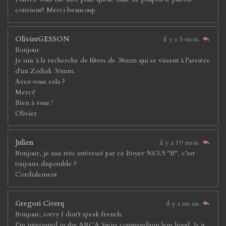
convient? Merci beaucoup
OlivierGESSON
il y a 5 mois
Bonjour
Je suis à la recherche de filtres de 38mm qui se vissent à l’arrière
d’un Zodiak 30mm.
Avez-vous cela ?
Merci!
Bien à vous !
Olivier
Julien
il y a 10 mois
Bonjour, je suis très intéressé par ce Boyer 50/3.5 "B". c’est
toujours disponible ?
Cordialement
Gregori Civerq
il y a un an
Bonjour, sorry I don’t speak french.
I’m interested in the ARCA Swiss compendium lens hood. Is it