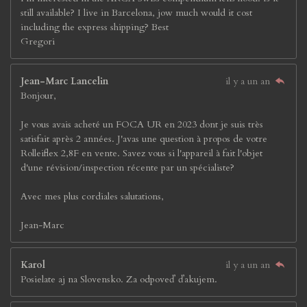
still available? I live in Barcelona, jow much would it cost
including the express shipping? Best
Gregori
Jean-Marc Lancelin
il y a un an
Bonjour,
Je vous avais acheté un FOCA UR en 2023 dont je suis très
satisfait après 2 années. J'avas une question à propos de votre
Rolleiflex 2,8F en vente. Savez vous si l'appareil à fait l'objet
d'une révision/inspection récente par un spécialiste?
Avec mes plus cordiales salutations,
Jean-Marc
Karol
il y a un an
Posielate aj na Slovensko. Za odpoveď ďakujem.