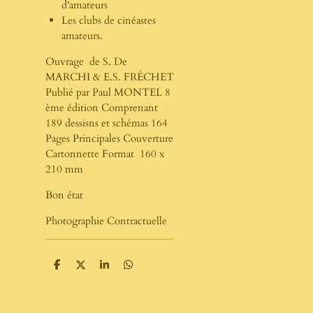
d'amateurs
Les clubs de cinéastes
amateurs.
Ouvrage de S. De
MARCHI & E.S. FRÉCHET
Publié par Paul MONTEL 8
ème édition Comprenant
189 dessisns et schémas 164
Pages Principales Couverture
Cartonnette Format 160 x
210 mm
Bon état
Photographie Contractuelle
P
P
P
P
a
a
a
a
r
r
r
r
t
t
t
t
a
a
a
a