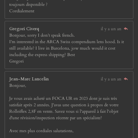
toujours disponible ?
Cordialement
Gregori Civerq
il y a un an
Bonjour, sorry I don’t speak french.
I’m interested in the ARCA Swiss compendium lens hood. Is it
still available? I live in Barcelona, jow much would it cost
including the express shipping? Best
Gregori
Jean-Marc Lancelin
il y a un an
Bonjour,
Je vous avais acheté un FOCA UR en 2023 dont je suis très
satisfait après 2 années. J'avas une question à propos de votre
Rolleiflex 2,8F en vente. Savez vous si l'appareil à fait l'objet
d'une révision/inspection récente par un spécialiste?
Avec mes plus cordiales salutations,