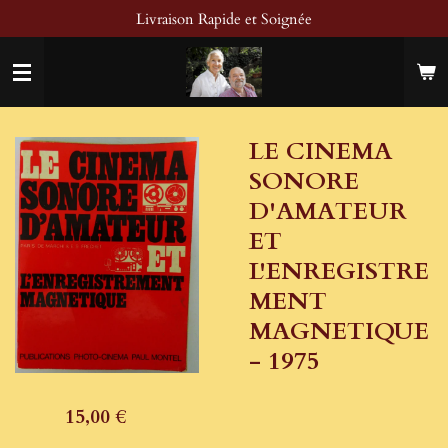
Livraison Rapide et Soignée
Passer
au
contenu
principal
LE CINEMA
SONORE
D'AMATEUR
ET
L'ENREGISTRE
MENT
MAGNETIQUE
- 1975
15,00 €