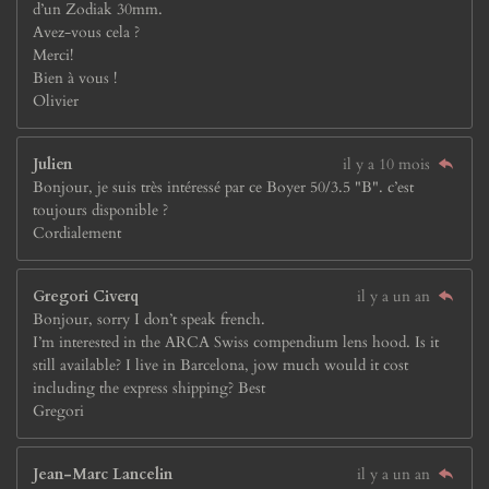
d’un Zodiak 30mm.
Avez-vous cela ?
Merci!
Bien à vous !
Olivier
Julien
il y a 10 mois
Bonjour, je suis très intéressé par ce Boyer 50/3.5 "B". c’est
toujours disponible ?
Cordialement
Gregori Civerq
il y a un an
Bonjour, sorry I don’t speak french.
I’m interested in the ARCA Swiss compendium lens hood. Is it
still available? I live in Barcelona, jow much would it cost
including the express shipping? Best
Gregori
Jean-Marc Lancelin
il y a un an