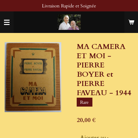
Livraison Rapide et Soignée
Passer
au
contenu
principal
MA CAMERA
ET MOI -
PIERRE
BOYER et
PIERRE
FAVEAU - 1944
Rare
20,00 €
Ajouter au