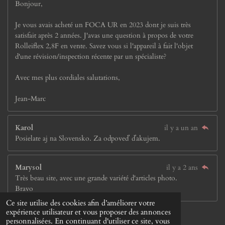
Bonjour,
Je vous avais acheté un FOCA UR en 2023 dont je suis très
satisfait après 2 années. J'avas une question à propos de votre
Rolleiflex 2,8F en vente. Savez vous si l'appareil à fait l'objet
d'une révision/inspection récente par un spécialiste?
Avec mes plus cordiales salutations,
Jean-Marc
Karol
il y a un an
Posielate aj na Slovensko. Za odpoveď ďakujem.
Marysol
il y a 2 ans
Très beau site, avec une grande variété d'articles photo.
Bravo
Ce site utilise des cookies afin d’améliorer votre
© 2023 - 2026 Jay &Jay'S
expérience utilisateur et vous proposer des annonces
Propulsé par
Webador
personnalisées. En continuant d'utiliser ce site, vous