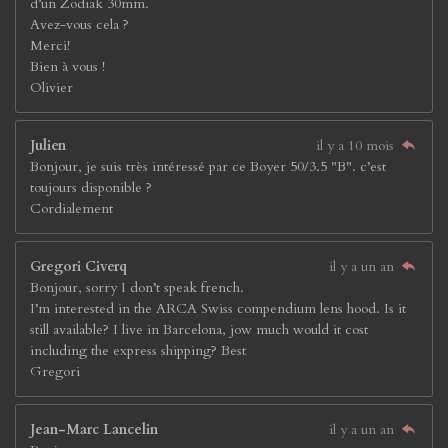
d’un Zodiak 30mm.
Avez-vous cela ?
Merci!
Bien à vous !
Olivier
Julien
il y a 10 mois
Bonjour, je suis très intéressé par ce Boyer 50/3.5 "B". c’est
toujours disponible ?
Cordialement
Gregori Civerq
il y a un an
Bonjour, sorry I don’t speak french.
I’m interested in the ARCA Swiss compendium lens hood. Is it
still available? I live in Barcelona, jow much would it cost
including the express shipping? Best
Gregori
Jean-Marc Lancelin
il y a un an