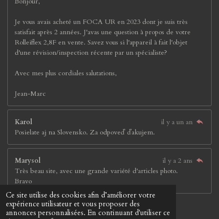
Bonjour,
Je vous avais acheté un FOCA UR en 2023 dont je suis très
satisfait après 2 années. J'avas une question à propos de votre
Rolleiflex 2,8F en vente. Savez vous si l'appareil à fait l'objet
d'une révision/inspection récente par un spécialiste?
Avec mes plus cordiales salutations,
Jean-Marc
Karol
il y a un an
Posielate aj na Slovensko. Za odpoveď ďakujem.
Marysol
il y a 2 ans
Très beau site, avec une grande variété d'articles photo.
Bravo
Ce site utilise des cookies afin d’améliorer votre
© 2023 - 2026 Jay &Jay'S
expérience utilisateur et vous proposer des
Propulsé par
Webador
annonces personnalisées. En continuant d'utiliser ce