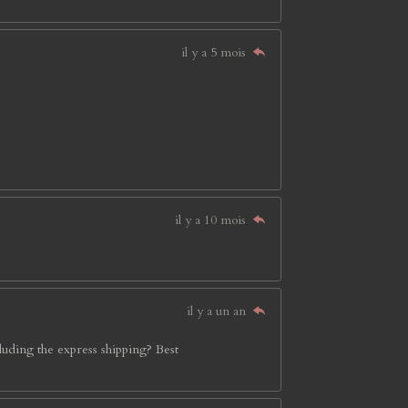
il y a 5 mois
il y a 10 mois
il y a un an
cluding the express shipping? Best