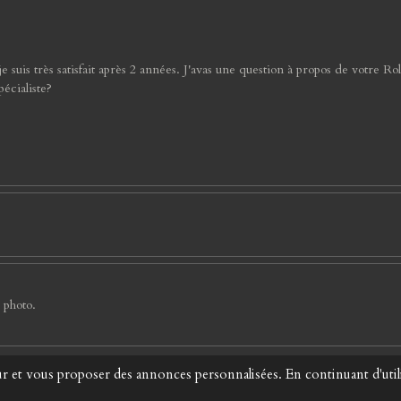
is très satisfait après 2 années. J'avas une question à propos de votre Rollei
pécialiste?
 photo.
ateur et vous proposer des annonces personnalisées. En continuant d'uti