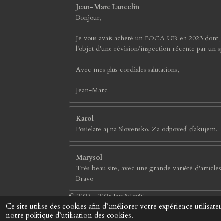
Jean-Marc Lancelin
Bonjour,
Je vous avais acheté un FOCA UR en 2023 dont je su
l'objet d'une révision/inspection récente par un s
Avec mes plus cordiales salutations,
Jean-Marc
Karol
Posielate aj na Slovensko. Za odpoveď ďakujem.
Marysol
Très beau site, avec une grande variété d'articles
Bravo
© 2023 - 2026 Jay &Jay'S
Ce site utilise des cookies afin d’améliorer votre expérience utilis
notre politique d’utilisation des cookies.