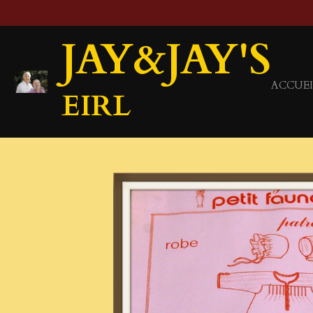
Passer
au
JAY&JAY'S
contenu
principal
ACCUEI
EIRL