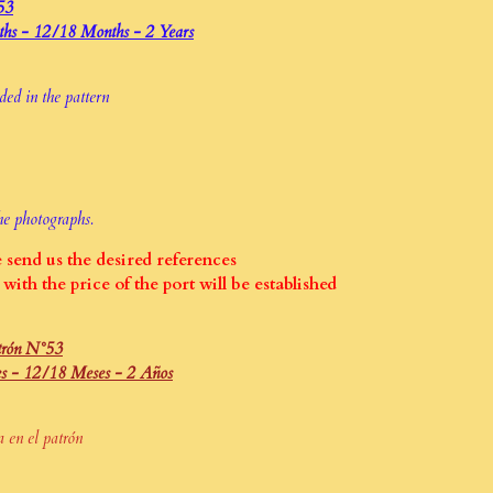
53
hs - 12/18 Months - 2 Years
ded in the pattern
he photographs.
 send us the desired references
with the price of the port will be established
trón N°53
es - 12/18 Meses - 2 Años
a en el patrón