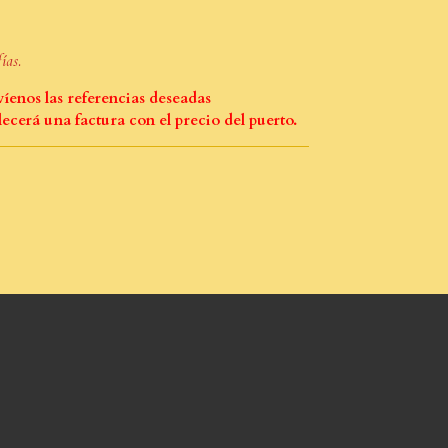
ías.
íenos las referencias deseadas
lecerá una factura con el precio del puerto.