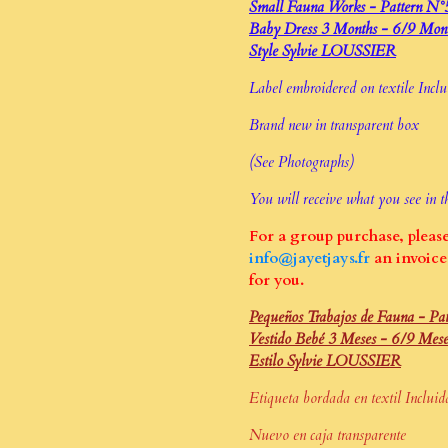
Small Fauna Works - Pattern N°
Baby Dress 3 Months - 6/9 Mont
Style Sylvie LOUSSIER
Label embroidered on textile Inclu
Brand new in transparent box
(See Photographs)
You will receive what you see in t
For a group purchase, please
info@jayetjays.fr
an invoice 
for you.
Pequeños Trabajos de Fauna - Pa
Vestido Bebé 3 Meses - 6/9 Mes
Estilo Sylvie LOUSSIER
Etiqueta bordada en textil Incluid
Nuevo en caja transparente