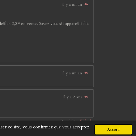
il y a un an
flex 2,8F en vente. Savez vous si l'appareil à fait
il y a un an
il y a 2 ans
Propulsé par
Webador
liser ce site, vous confirmez que vous acceptez
Accord