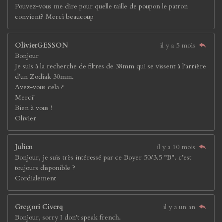
Pouvez-vous me dire pour quelle taille de poupon le patron
convient? Merci beaucoup
OlivierGESSON
il y a 5 mois
Bonjour
Je suis à la recherche de filtres de 38mm qui se vissent à l’arrière
d’un Zodiak 30mm.
Avez-vous cela ?
Merci!
Bien à vous !
Olivier
Julien
il y a 10 mois
Bonjour, je suis très intéressé par ce Boyer 50/3.5 "B". c’est
toujours disponible ?
Cordialement
Gregori Civerq
il y a un an
Bonjour, sorry I don’t speak french.