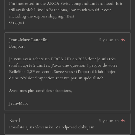
I’m interested in the ARCA Swiss compendium lens hood. Is it
still available? I live in Barcelona, jow much would it cost
including the express shipping? Best
Gregori
Jean-Marc Lancelin
il y a un an
Bonjour,
Je vous avais acheté un FOCA UR en 2023 dont je suis très
satisfait après 2 années. J'avas une question à propos de votre
Rolleiflex 2,8F en vente. Savez vous si l'appareil à fait l'objet
d'une révision/inspection récente par un spécialiste?
Avec mes plus cordiales salutations,
Jean-Marc
Karol
il y a un an
Posielate aj na Slovensko. Za odpoveď ďakujem.