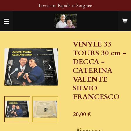
Livraison Rapide et Soignée
Passer
au
contenu
principal
VINYLE 33
TOURS 30 cm -
DECCA -
CATERINA
VALENTE
SILVIO
FRANCESCO
20,00 €
Ajouter au