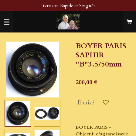
Livraison Rapide et Soignée
Passer
au
contenu
principal
BOYER PARIS
SAPHIR
"B"3.5/50mm
200,00 €
Épuisé
BOYER PARIS -
Objectif d'agrandisseur