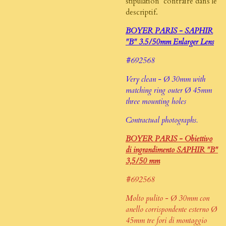
stipulation contraire dans le
descriptif.
BOYER PARIS - SAPHIR
"B" 3.5/50mm Enlarger Lens
#692568
Very clean - Ø 30mm with
matching ring outer Ø 45mm
three mounting holes
Contractual photographs.
BOYER PARIS - Obiettivo
di ingrandimento SAPHIR "B"
3,5/50 mm
#692568
Molto pulito - Ø 30mm con
anello corrispondente esterno Ø
45mm tre fori di montaggio