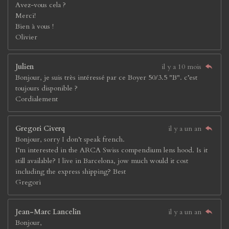
Avez-vous cela ?
Merci!
Bien à vous !
Olivier
Julien
il y a 10 mois
Bonjour, je suis très intéressé par ce Boyer 50/3.5 "B". c’est
toujours disponible ?
Cordialement
Gregori Civerq
il y a un an
Bonjour, sorry I don’t speak french.
I’m interested in the ARCA Swiss compendium lens hood. Is it
still available? I live in Barcelona, jow much would it cost
including the express shipping? Best
Gregori
Jean-Marc Lancelin
il y a un an
Bonjour,