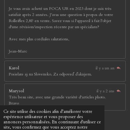
Je vous avais acheté un FOCA UR en 2023 dont je suis très
satisfait après 2 années. J'avas une question à propos de votre
Rolleiflex 2,8F en vente. Savez vous si l'appareil à fait l'objet
d'une révision/inspection récente par un spécialiste?
Avec mes plus cordiales salutations,
Jean-Marc
Karol
il y a un an
Posielate aj na Slovensko. Za odpoveď ďakujem.
Marysol
il y a 2 ans
Très beau site, avec une grande variété d'articles photo.
Bravo
Ce site utilise des cookies afin d’améliorer votre
© 2023 - 2026 Jay &Jay'S
expérience utilisateur et vous proposer des
Propulsé par
Webador
annonces personnalisées. En continuant d'utiliser ce
site, vous confirmez que vous acceptez notre