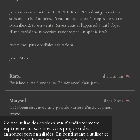
Je vous avais acheté un FOCA UR en 2023 dont je suis très
satisfait après 2 années. J'avas une question à propos de votre
Rolleiflex 2,8F en vente. Savez vous si l'appareil à fait l'objet
d'une révision/inspection récente par un spécialiste?
Avec mes plus cordiales salutations,
Jean-Marc
Karol
il y a un an
Posielate aj na Slovensko. Za odpoveď ďakujem.
Marysol
il y a 2 ans
Très beau site, avec une grande variété d'articles photo.
Bravo
Ce site utilise des cookies afin d’améliorer votre
© 2023 - 2026 Jay &Jay'S
expérience utilisateur et vous proposer des
Propulsé par
Webador
annonces personnalisées. En continuant d'utiliser ce
site, vous confirmez que vous acceptez notre