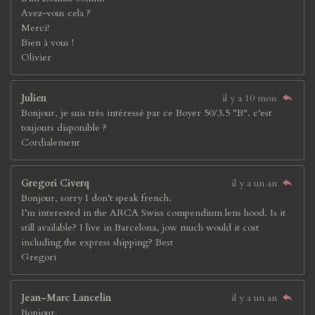
Avez-vous cela ?
Merci!
Bien à vous !
Olivier
Julien
il y a 10 mois
Bonjour, je suis très intéressé par ce Boyer 50/3.5 "B". c’est
toujours disponible ?
Cordialement
Gregori Civerq
il y a un an
Bonjour, sorry I don’t speak french.
I’m interested in the ARCA Swiss compendium lens hood. Is it
still available? I live in Barcelona, jow much would it cost
including the express shipping? Best
Gregori
Jean-Marc Lancelin
il y a un an
Bonjour,